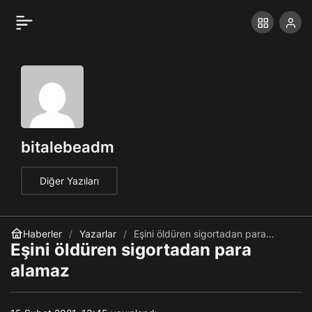
Eşini öldüren sigortadan
+
-
0
para alamaz
bitalebeadm
Diğer Yazıları
Haberler
Yazarlar
Eşini öldüren sigortadan para
alamaz
Eşini öldüren sigortadan para
alamaz