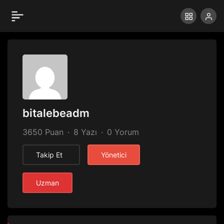
bitalebeadm
3650 Puan
8 Yazı
0 Yorum
Takip Et
Yönetici
Uzman