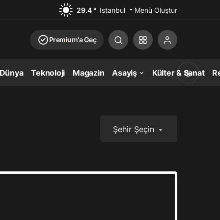
29.4 °
Istanbul
Menü Oluştur
Premium'a Geç
Dünya
Teknoloji
Magazin
Asayiş
Külter & Sanat
Re
Şehir Şeçin
Gündüz Modu
Gündüz modunu seçin.
Gece Modu
Gece modunu seçin.