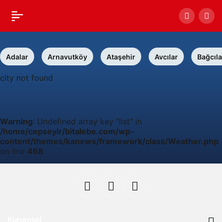
Adalar
Arnavutköy
Ataşehir
Avcılar
Bağcıla
city not found
Warning
: Undefined array key "list" in
/home/cepseyir/bitalebe.com/wp-
content/themes/kanews/framework/class/Weather.php
on line
468
Kurumsal