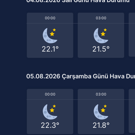
00:00
03:00
22.1°
21.5°
05.08.2026 Çarşamba Günü Hava D
00:00
03:00
22.3°
21.8°