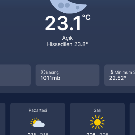
23.1
°C
Açık
Hissedilen 23.8°
Basınç
Minimum S
1011mb
22.52°
Pazartesi
Salı