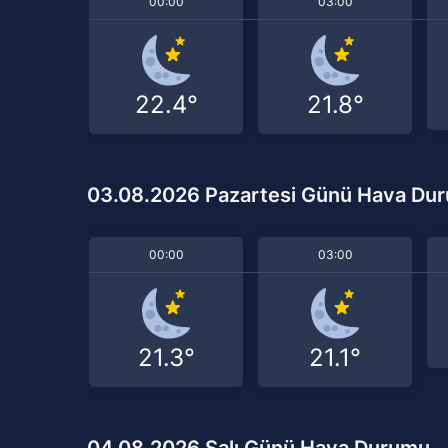
00:00
03:00
22.4°
21.8°
03.08.2026 Pazartesi Günü Hava Du
00:00
03:00
21.3°
21.1°
04.08.2026 Salı Günü Hava Durumu