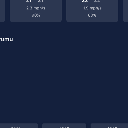
21°
21°
22°
22°
2.3 mph/s
1.9 mph/s
90%
80%
urumu
u