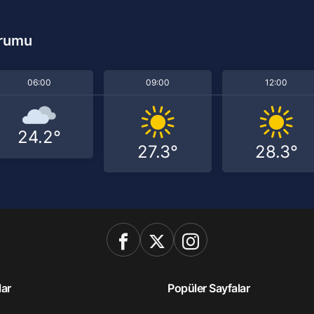
urumu
06:00
09:00
12:00
24.2°
27.3°
28.3°
lar
Popüler Sayfalar