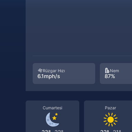
Rüzgar Hızı
Nem
6.1mph/s
87%
Cumartesi
Pazar