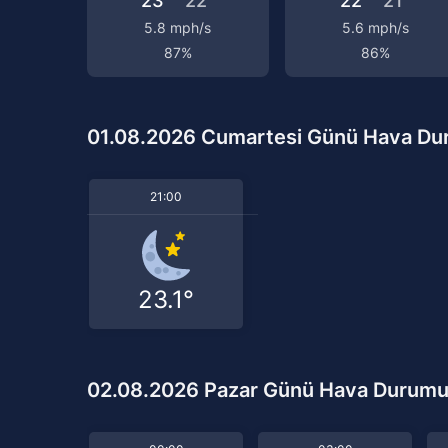
23°
22°
22°
21°
5.8 mph/s
5.6 mph/s
87%
86%
01.08.2026 Cumartesi Günü Hava D
21:00
23.1°
02.08.2026 Pazar Günü Hava Durum