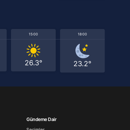
15:00
18:00
26.3°
23.2°
Gündeme Dair
Seçimler