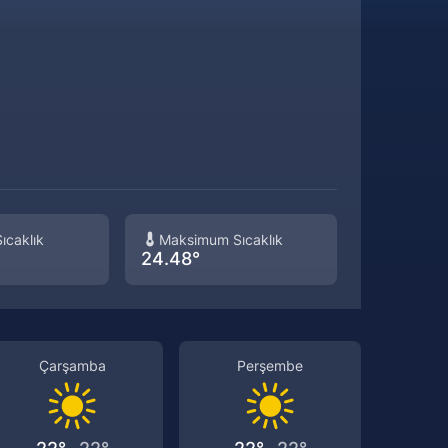
Sistem Modu
Sistem modunu seçin.
ıcaklık
Maksimum Sıcaklık
24.48°
Çarşamba
Perşembe