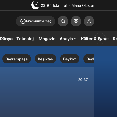
23.9 °
Istanbul
Menü Oluştur
Premium'a Geç
Dünya
Teknoloji
Magazin
Asayiş
Külter & Sanat
Re
Bayrampaşa
Beşiktaş
Beykoz
Beylikdüzü
20:37
Gündüz Modu
Gündüz modunu seçin.
Gece Modu
Gece modunu seçin.