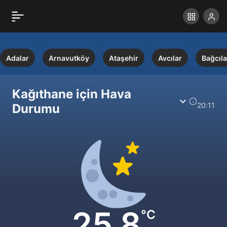
Adalar
Arnavutköy
Ataşehir
Avcılar
Bağcıla
Kağıthane için Hava
20:11
Durumu
25.8
°C