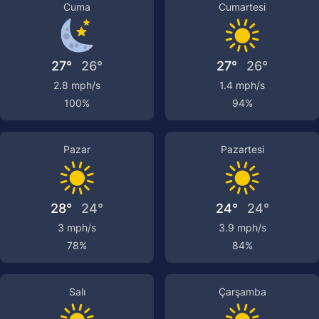
Cuma
Cumartesi
27°
26°
27°
26°
2.8 mph/s
1.4 mph/s
100%
94%
Pazar
Pazartesi
28°
24°
24°
24°
3 mph/s
3.9 mph/s
78%
84%
Salı
Çarşamba