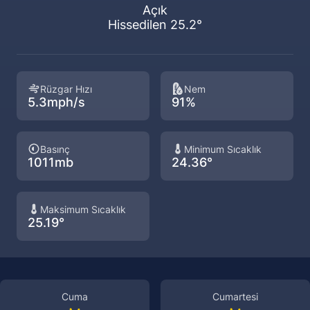
Açık
Hissedilen 25.2°
Rüzgar Hızı
Nem
5.3mph/s
91%
Basınç
Minimum Sıcaklık
1011mb
24.36°
Maksimum Sıcaklık
25.19°
Cuma
Cumartesi