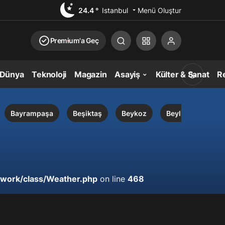
24.4 °
Istanbul
Menü Oluştur
Premium'a Geç
Dünya
Teknoloji
Magazin
Asayiş
Külter & Sanat
Re
Bayrampaşa
Beşiktaş
Beykoz
Beylikdüzü
Gündüz Modu
Gündüz modunu seçin.
work/class/Weather.php
on line
468
Gece Modu
Gece modunu seçin.