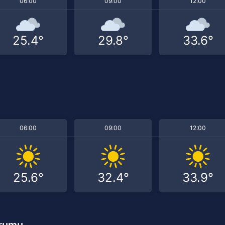
06:00
09:00
12:00
25.4°
29.8°
33.6°
06:00
09:00
12:00
25.6°
32.4°
33.9°
urumu