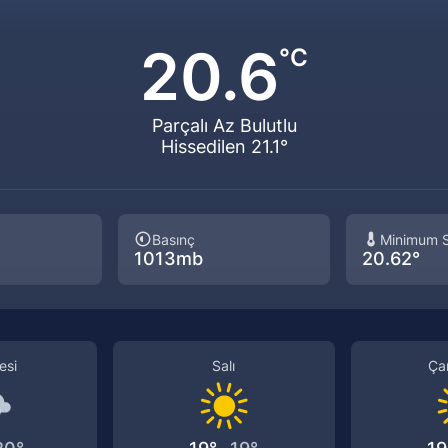
20.6
°C
Parçalı Az Bulutlu
Hissedilen 21.1°
Basınç
Minimum S
1013mb
20.62°
esi
Salı
Ça