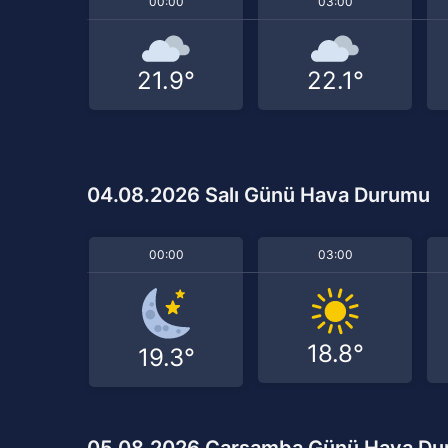
00:00
03:00
21.9°
22.1°
04.08.2026 Salı Günü Hava Durumu
00:00
03:00
18.8°
19.3°
05.08.2026 Çarşamba Günü Hava D