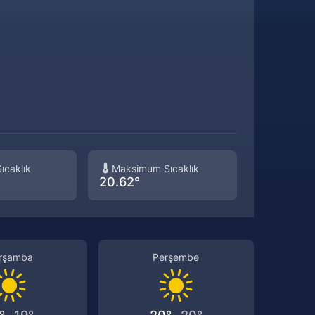
Sistem Modu
Sistem modunu seçin.
ıcaklık
Maksimum Sıcaklık
20.62°
rşamba
Perşembe