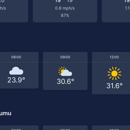
20°
19°
19°
19
h/s
0.8 mph/s
1.
%
87%
u
06:00
09:00
12:00
23.9°
30.6°
31.6°
rumu