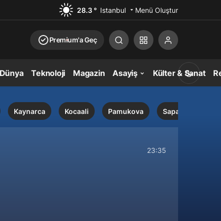
28.3 °
Istanbul
Menü Oluştur
Premium'a Geç
Dünya
Teknoloji
Magazin
Asayiş
Külter & Sanat
Re
Kaynarca
Kocaali
Pamukova
Sapanca
Se
23:35
Gündüz Modu
Gündüz modunu seçin.
Gece Modu
Gece modunu seçin.