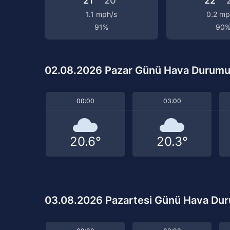
21°
20°
22°
1.1 mph/s
0.2 mp
91%
90
02.08.2026 Pazar Günü Hava Durum
00:00
03:00
20.6°
20.3°
03.08.2026 Pazartesi Günü Hava Du