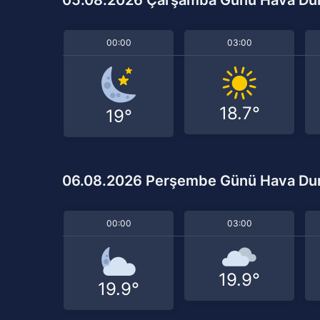
00:00
03:00
18.7°
19°
06.08.2026 Perşembe Günü Hava D
00:00
03:00
19.9°
19.9°