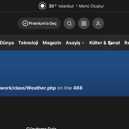
30 °
Istanbul
Menü Oluştur
Premium'a Geç
Dünya
Teknoloji
Magazin
Asayiş
Külter & Sanat
Re
work/class/Weather.php
on line
468
Gündüz Modu
Gündüz modunu seçin.
Gece Modu
Gece modunu seçin.