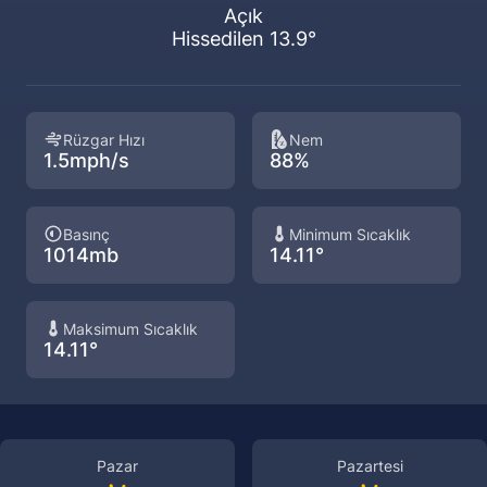
Açık
Hissedilen 13.9°
Rüzgar Hızı
Nem
1.5mph/s
88%
Basınç
Minimum Sıcaklık
1014mb
14.11°
Maksimum Sıcaklık
14.11°
Pazar
Pazartesi