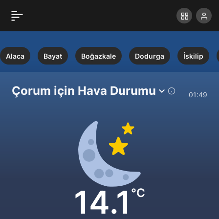
Alaca
Bayat
Boğazkale
Dodurga
İskilip
Çorum için Hava Durumu
01:49
14.1
°C