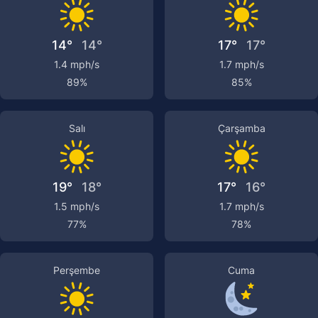
14°
14°
17°
17°
1.4 mph/s
1.7 mph/s
89%
85%
Salı
Çarşamba
19°
18°
17°
16°
1.5 mph/s
1.7 mph/s
77%
78%
Perşembe
Cuma