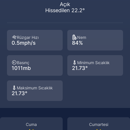
Açık
Hissedilen 22.2°
Rüzgar Hızı
Nem
0.5mph/s
84%
Basınç
Minimum Sıcaklık
1011mb
21.73°
Maksimum Sıcaklık
21.73°
Cuma
Cumartesi