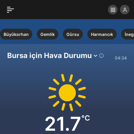
Büyükorhan
Gemlik
Gürsu
Harmancık
İneg
Bursa için Hava Durumu
04:34
21.7
°C