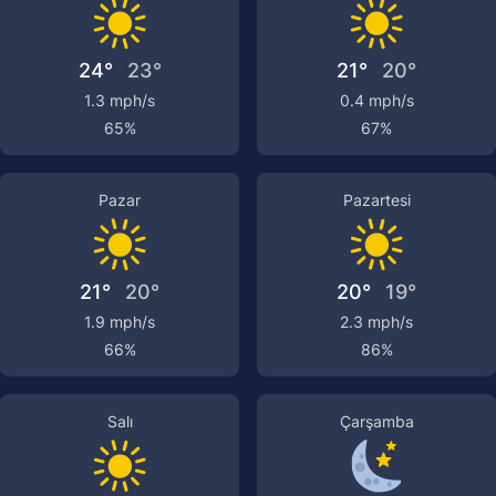
24°
23°
21°
20°
1.3 mph/s
0.4 mph/s
65%
67%
Pazar
Pazartesi
21°
20°
20°
19°
1.9 mph/s
2.3 mph/s
66%
86%
Salı
Çarşamba