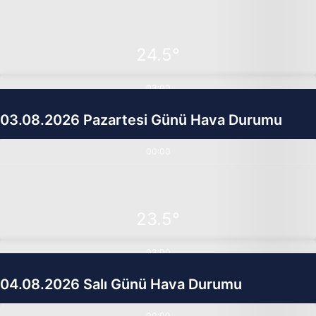
24.5°
03:00
03.08.2026 Pazartesi Günü Hava Durumu
24.3°
00:00
06:00
23.5°
31.5°
03:00
04.08.2026 Salı Günü Hava Durumu
09:00
00:00