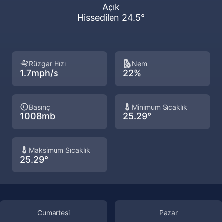
Açık
Hissedilen 24.5°
Rüzgar Hızı
Nem
1.7mph/s
22%
Basınç
Minimum Sıcaklık
1008mb
25.29°
Maksimum Sıcaklık
25.29°
Cumartesi
Pazar