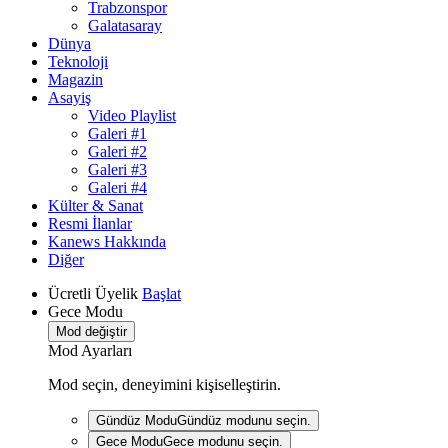
Trabzonspor
Galatasaray
Dünya
Teknoloji
Magazin
Asayiş
Video Playlist
Galeri #1
Galeri #2
Galeri #3
Galeri #4
Külter & Sanat
Resmi İlanlar
Kanews Hakkında
Diğer
Ücretli Üyelik
Başlat
Gece Modu
Mod değiştir
Mod Ayarları
Mod seçin, deneyimini kişiselleştirin.
Gündüz Modu
Gündüz modunu seçin.
Gece Modu
Gece modunu seçin.