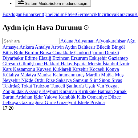
Sistem Modu
Sistem modunu seçin.
Bozdoğan
Buharkent
Çine
Didim
Efeler
Germencik
İncirliova
Karacasu
K
Aydın için Hava Durumu
Adana
Adıyaman
Afyonkarahisar
Ağrı
Amasya
Ankara
Antalya
Artvin
Aydın
Balıkesir
Bilecik
Bingöl
Bitlis
Bolu
Burdur
Bursa
Çanakkale
Çankırı
Çorum
Denizli
Diyarbakır
Edirne
Elazığ
Erzincan
Erzurum
Eskişehir
Gaziantep
Giresun
Gümüşhane
Hakkari
Hatay
Isparta
Mersin
İstanbul
İzmir
Kars
Kastamonu
Kayseri
Kırklareli
Kırşehir
Kocaeli
Konya
Kütahya
Malatya
Manisa
Kahramanmaraş
Mardin
Muğla
Muş
Nevşehir
Niğde
Ordu
Rize
Sakarya
Samsun
Siirt
Sinop
Sivas
Tekirdağ
Tokat
Trabzon
Tunceli
Şanlıurfa
Uşak
Van
Yozgat
Zonguldak
Aksaray
Bayburt
Karaman
Kırıkkale
Batman
Şırnak
Bartın
Ardahan
Iğdır
Yalova
Karabük
Kilis
Osmaniye
Düzce
Lefkoşa
Gazimağusa
Girne
Güzelyurt
İskele
Pristina
17:20