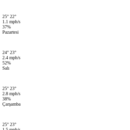
25°
22°
1.1 mph/s
37%
Pazartesi
24°
23°
2.4 mph/s
52%
Salı
25°
23°
2.8 mph/s
38%
Çarşamba
25°
23°
1.5 mph/s