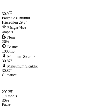
°C
30.9
Parçalı Az Bulutlu
Hissedilen 29.3°
Rüzgar Hızı
4mph/s
Nem
26%
Basınç
1003mb
Minimum Sıcaklık
30.87°
Maksimum Sıcaklık
30.87°
Cumartesi
29°
25°
1.4 mph/s
30%
Pazar