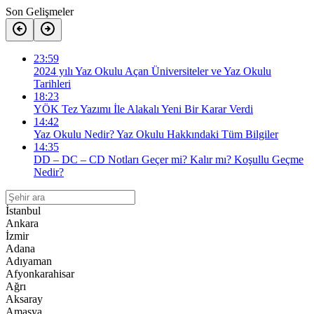
Son Gelişmeler
23:59
2024 yılı Yaz Okulu Açan Üniversiteler ve Yaz Okulu
Tarihleri
18:23
YÖK Tez Yazımı İle Alakalı Yeni Bir Karar Verdi
14:42
Yaz Okulu Nedir? Yaz Okulu Hakkındaki Tüm Bilgiler
14:35
DD – DC – CD Notları Geçer mi? Kalır mı? Koşullu Geçme
Nedir?
İstanbul
Ankara
İzmir
Adana
Adıyaman
Afyonkarahisar
Ağrı
Aksaray
Amasya