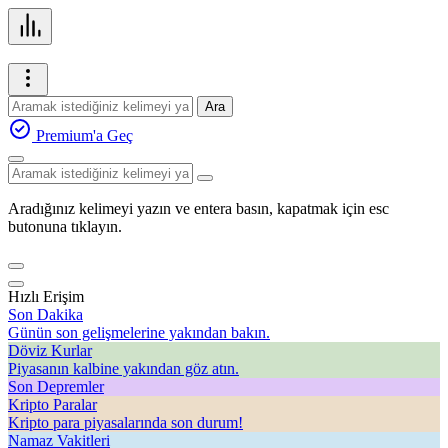
Ara
Premium'a Geç
Aradığınız kelimeyi yazın ve entera basın, kapatmak için esc
butonuna tıklayın.
Hızlı Erişim
Son Dakika
Günün son gelişmelerine yakından bakın.
Döviz Kurlar
Piyasanın kalbine yakından göz atın.
Son Depremler
Kripto Paralar
Kripto para piyasalarında son durum!
Namaz Vakitleri