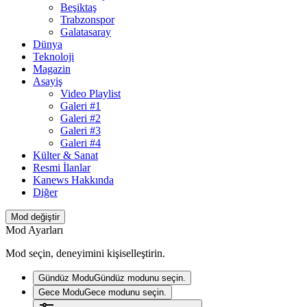
Beşiktaş
Trabzonspor
Galatasaray
Dünya
Teknoloji
Magazin
Asayiş
Video Playlist
Galeri #1
Galeri #2
Galeri #3
Galeri #4
Külter & Sanat
Resmi İlanlar
Kanews Hakkında
Diğer
Mod değiştir
Mod Ayarları
Mod seçin, deneyimini kişiselleştirin.
Gündüz Modu
Gündüz modunu seçin.
Gece Modu
Gece modunu seçin.