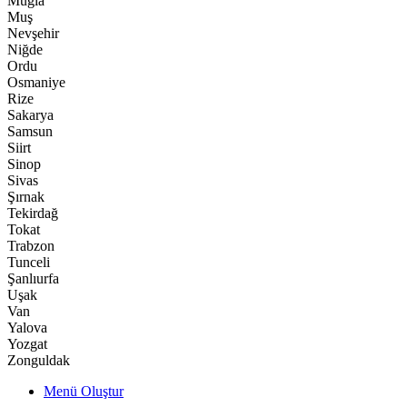
Muğla
Muş
Nevşehir
Niğde
Ordu
Osmaniye
Rize
Sakarya
Samsun
Siirt
Sinop
Sivas
Şırnak
Tekirdağ
Tokat
Trabzon
Tunceli
Şanlıurfa
Uşak
Van
Yalova
Yozgat
Zonguldak
Menü Oluştur