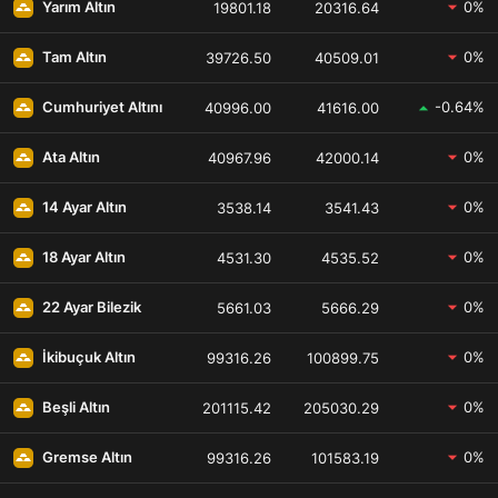
0%
Yarım Altın
19801.18
20316.64
1 Tam Altın Ne Kadar 1 Gram Altın Kaç TL ?
0%
Tam Altın
39726.50
40509.01
1 Cumhuriyet Altın Ne Kadar 1 Gram Altın Kaç
TL ?
-0.64%
Cumhuriyet Altını
40996.00
41616.00
1 Ons Altın Ne Kadar 1 Tam Altın Kaç TL ?
0%
Ata Altın
40967.96
42000.14
1 Bilezik Ne Kadar 1 Bilezik Kaç TL ?
0%
14 Ayar Altın
3538.14
3541.43
0%
18 Ayar Altın
4531.30
4535.52
0%
22 Ayar Bilezik
5661.03
5666.29
0%
İkibuçuk Altın
99316.26
100899.75
0%
Beşli Altın
201115.42
205030.29
0%
Gremse Altın
99316.26
101583.19