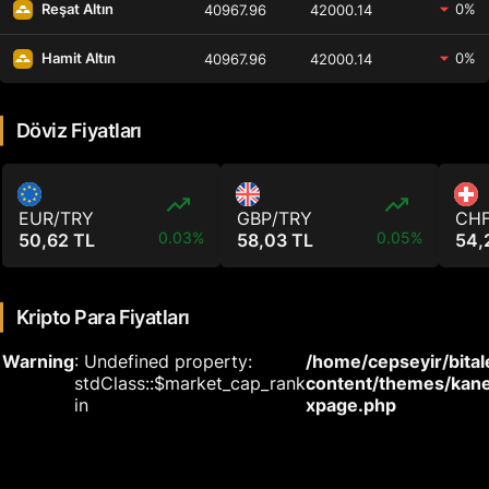
0%
Reşat Altın
40967.96
42000.14
0%
Hamit Altın
40967.96
42000.14
Döviz Fiyatları
EUR/TRY
GBP/TRY
CHF
0.03%
0.05%
50,62 TL
58,03 TL
54,
Kripto Para Fiyatları
Warning
: Undefined property:
/home/cepseyir/bita
stdClass::$market_cap_rank
content/themes/kan
in
xpage.php